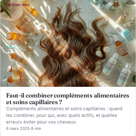
🌿 Bien-être
Faut-il combiner compléments alimentaires
et soins capillaires ?
Compléments alimentaires et soins capillaires : quand
les combiner, pour qui, avec quels actifs, et quelles
erreurs éviter pour vos cheveux.
6 mars 2025
·
8 min