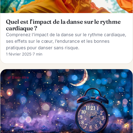
Quel est l’impact de la danse sur le rythme
cardiaque ?
Comprenez l’impact de la danse sur le rythme cardiaque,
ses effets sur le cœur, l’endurance et les bonnes
pratiques pour danser sans risque.
1 février 2025
·
7 min
🌿 Bien-être