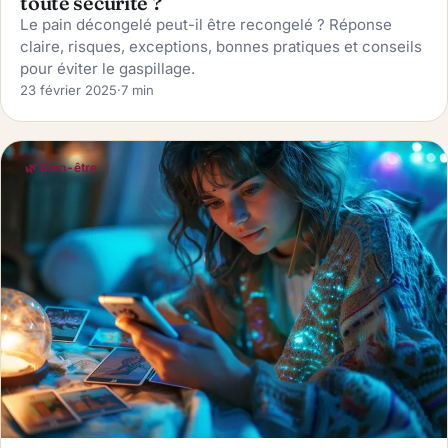
toute sécurité ?
Le pain décongelé peut-il être recongelé ? Réponse
claire, risques, exceptions, bonnes pratiques et conseils
pour éviter le gaspillage.
23 février 2025
·
7 min
🌿 Bien-être