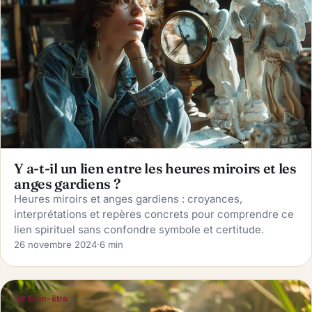
Y a-t-il un lien entre les heures miroirs et les
anges gardiens ?
Heures miroirs et anges gardiens : croyances,
interprétations et repères concrets pour comprendre ce
lien spirituel sans confondre symbole et certitude.
26 novembre 2024
·
6 min
🌿 Bien-être