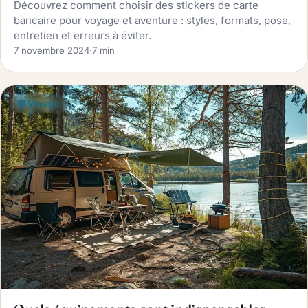
Découvrez comment choisir des stickers de carte
bancaire pour voyage et aventure : styles, formats, pose,
entretien et erreurs à éviter.
7 novembre 2024
·
7 min
🧭 Voyage