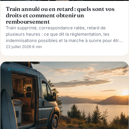
Train annulé ou en retard : quels sont vos
droits et comment obtenir un
remboursement
Train supprimé, correspondance ratée, retard de
plusieurs heures : ce que dit la réglementation, les
indemnisations possibles et la marche à suivre pour être
remboursé.
23 juillet 2026
·
6 min
🧭 Voyage