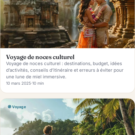
Voyage de noces culturel
Voyage de noces culturel : destinations, budget, idées
d’activités, conseils d’itinéraire et erreurs à éviter pour
une lune de miel immersive.
10 mars 2025
·
10 min
🧭 Voyage