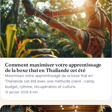
Comment maximiser votre apprentissage
de la boxe thaï en Thaïlande cet été
Maximisez votre apprentissage de la boxe thaï en
Thaïlande cet été avec une méthode claire : camp,
budget, rythme, récupération et culture.
12 janvier 2025
·
8 min
🧭 Voyage