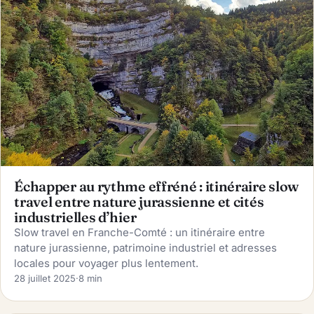
Échapper au rythme effréné : itinéraire slow
travel entre nature jurassienne et cités
industrielles d’hier
Slow travel en Franche-Comté : un itinéraire entre
nature jurassienne, patrimoine industriel et adresses
locales pour voyager plus lentement.
28 juillet 2025
·
8 min