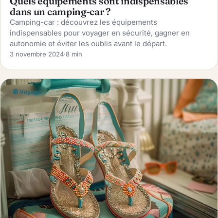
Quels équipements sont indispensables
dans un camping-car ?
Camping-car : découvrez les équipements
indispensables pour voyager en sécurité, gagner en
autonomie et éviter les oublis avant le départ.
3 novembre 2024
·
8 min
🧭 Voyage