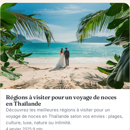
🧭 Voyage
Régions à visiter pour un voyage de noces
en Thaïlande
Découvrez les meilleures régions à visiter pour un
voyage de noces en Thaïlande selon vos envies : plages,
culture, luxe, nature ou intimité.
4 janvier 2025
·
9 min