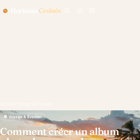
Horizons
Croisés
Accueil
/
Voyage & Évasion
🧭 Voyage & Évasion
Comment créer un album