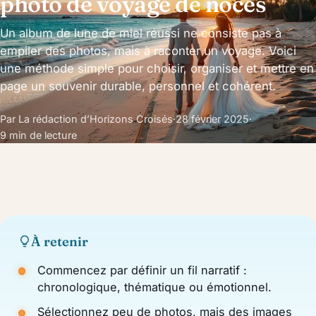
photo de voyage de noces
Un album de lune de miel réussi ne consiste pas à
empiler des photos, mais à raconter un voyage. Voici
une méthode simple pour choisir, organiser et mettre en
page un souvenir durable, personnel et cohérent.
Par La rédaction d’Horizons Croisés
·
28 février 2025
·
9 min de lecture
À retenir
Commencez par définir un fil narratif :
chronologique, thématique ou émotionnel.
Sélectionnez peu de photos, mais des images