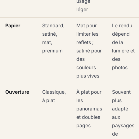
usage
léger
Papier
Standard,
Mat pour
Le rendu
satiné,
limiter les
dépend
mat,
reflets ;
de la
premium
satiné pour
lumière et
des
des
couleurs
photos
plus vives
Ouverture
Classique,
À plat pour
Souvent
à plat
les
plus
panoramas
adapté
et doubles
aux
pages
paysages
de