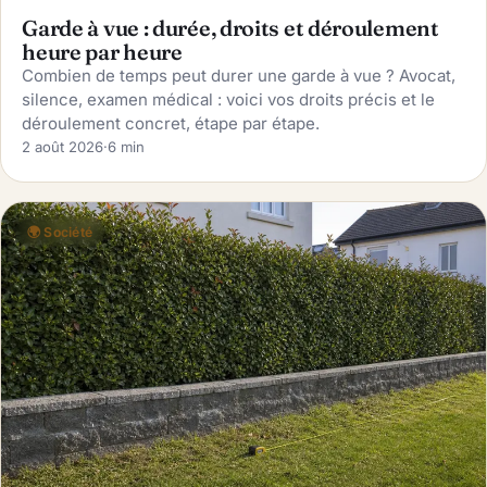
Garde à vue : durée, droits et déroulement
heure par heure
Combien de temps peut durer une garde à vue ? Avocat,
silence, examen médical : voici vos droits précis et le
déroulement concret, étape par étape.
2 août 2026
·
6 min
🌍 Société