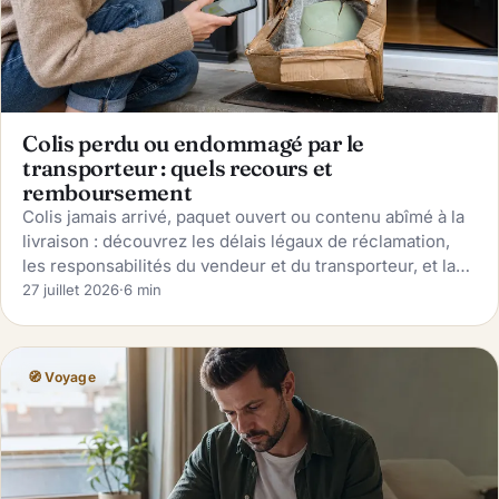
Colis perdu ou endommagé par le
transporteur : quels recours et
remboursement
Colis jamais arrivé, paquet ouvert ou contenu abîmé à la
livraison : découvrez les délais légaux de réclamation,
les responsabilités du vendeur et du transporteur, et la
marche à suivre pour être remboursé.
27 juillet 2026
·
6 min
🧭 Voyage