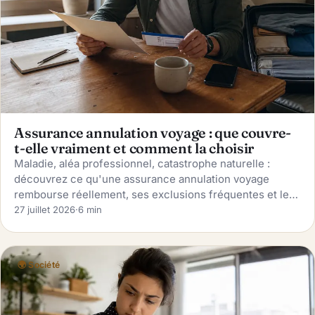
Assurance annulation voyage : que couvre-
t-elle vraiment et comment la choisir
Maladie, aléa professionnel, catastrophe naturelle :
découvrez ce qu'une assurance annulation voyage
rembourse réellement, ses exclusions fréquentes et les
critères pour bien la choisir.
27 juillet 2026
·
6 min
🌍 Société