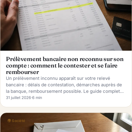
Prélèvement bancaire non reconnu sur son
compte : comment le contester et se faire
rembourser
Un prélèvement inconnu apparaît sur votre relevé
bancaire : délais de contestation, démarches auprès de
la banque, remboursement possible. Le guide complet
pour agir vite et récupérer votre argent.
31 juillet 2026
·
6 min
🌍 Société