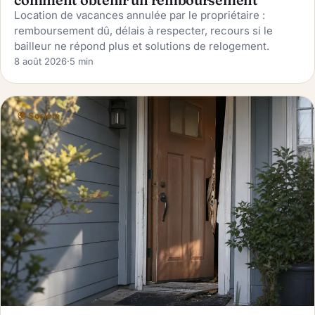
comment obtenir un remboursement
Location de vacances annulée par le propriétaire :
remboursement dû, délais à respecter, recours si le
bailleur ne répond plus et solutions de relogement.
8 août 2026
·
5 min
🌍 Société