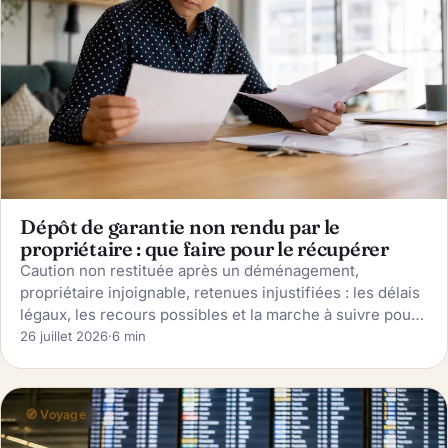
Dépôt de garantie non rendu par le
propriétaire : que faire pour le récupérer
Caution non restituée après un déménagement,
propriétaire injoignable, retenues injustifiées : les délais
légaux, les recours possibles et la marche à suivre pour
récupérer son dépôt de garantie.
26 juillet 2026
·
6 min
🧭 Voyage