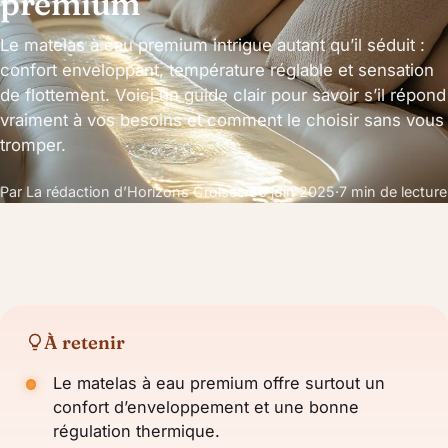
premium
Le matelas à eau premium intrigue autant qu’il séduit :
confort enveloppant, température réglable et sensation
de flottement. Voici un guide clair pour savoir s’il répond
vraiment à vos besoins et comment le choisir sans vous
tromper.
Par La rédaction d’Horizons Croisés
·
30 juin 2025
·
7 min de lecture
À retenir
Le matelas à eau premium offre surtout un
confort d’enveloppement et une bonne
régulation thermique.