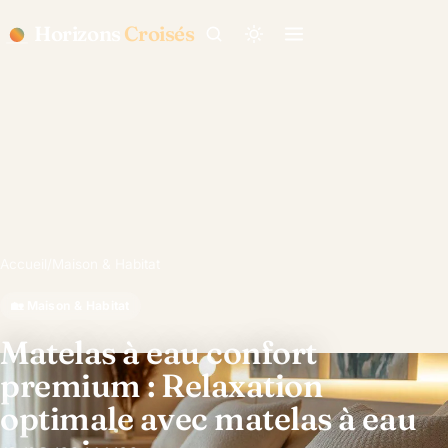
Horizons
Croisés
Accueil
/
Maison & Habitat
🏡 Maison & Habitat
Matelas à eau confort
premium : Relaxation
optimale avec matelas à eau