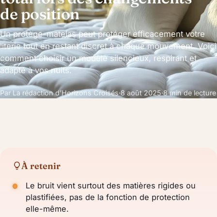
de position
Un protège-matelas peut protéger efficacement votre
literie tout en restant discret à chaque mouvement. Voici
comment choisir un modèle silencieux, respirant et
adapté à vos nuits.
Par La rédaction d’Horizons Croisés
·
8 août 2025
·
8 min de lecture
À retenir
Le bruit vient surtout des matières rigides ou
plastifiées, pas de la fonction de protection
elle-même.