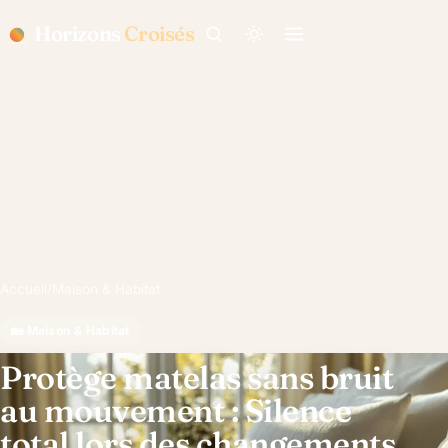
Horizons
Croisés
Accueil
/
Maison & Habitat
🏡 Maison & Habitat
Protège matelas sans bruit
au mouvement : Silence
total lors des changements