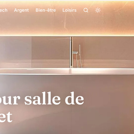
ech
Argent
Bien-être
Loisirs
ur salle de
et