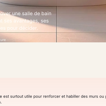
nover une salle de bain
nt ses avantages, ses
res pour décider.
ture
re est surtout utile pour renforcer et habiller des murs ou
.