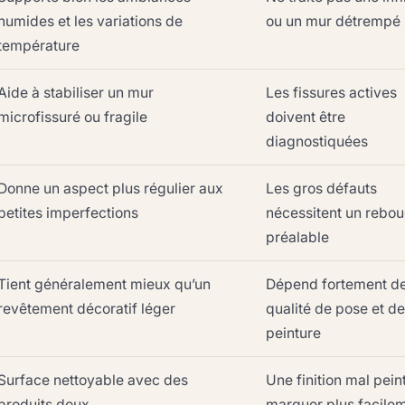
humides et les variations de
ou un mur détrempé
température
Aide à stabiliser un mur
Les fissures actives
microfissuré ou fragile
doivent être
diagnostiquées
Donne un aspect plus régulier aux
Les gros défauts
petites imperfections
nécessitent un rebo
préalable
Tient généralement mieux qu’un
Dépend fortement de
revêtement décoratif léger
qualité de pose et de
peinture
Surface nettoyable avec des
Une finition mal pein
produits doux
marquer plus facile