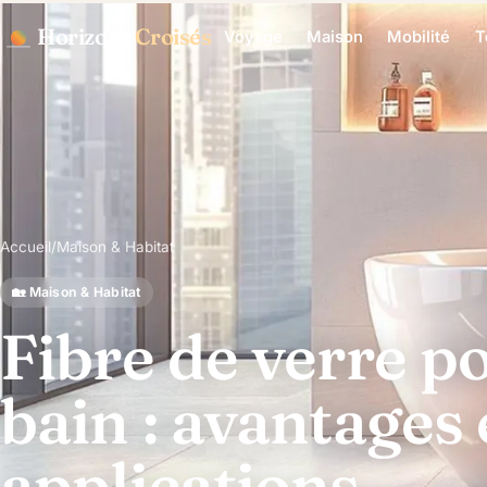
Horizons
Croisés
Voyage
Maison
Mobilité
T
Accueil
/
Maison & Habitat
🏡 Maison & Habitat
Fibre de verre po
bain : avantages 
applications