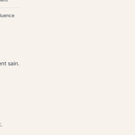
fluence
nt sain.
.