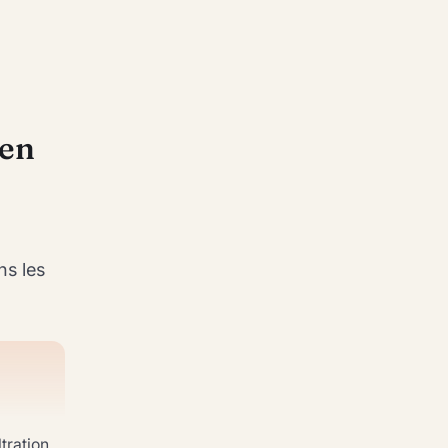
 en
ns les
ltration