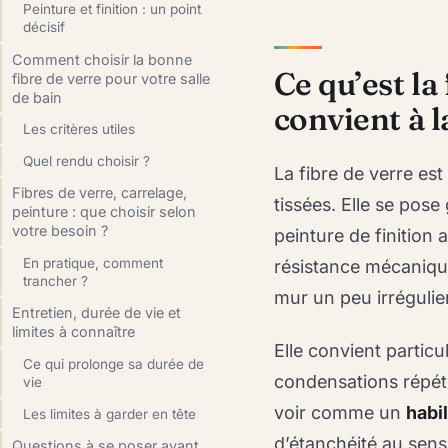
Peinture et finition : un point
décisif
Comment choisir la bonne
Ce qu’est la
fibre de verre pour votre salle
de bain
convient à l
Les critères utiles
Quel rendu choisir ?
La fibre de verre es
Fibres de verre, carrelage,
tissées. Elle se pos
peinture : que choisir selon
votre besoin ?
peinture de finition 
En pratique, comment
résistance mécanique
trancher ?
mur un peu irrégulier
Entretien, durée de vie et
limites à connaître
Elle convient partic
Ce qui prolonge sa durée de
condensations répété
vie
voir comme un
habi
Les limites à garder en tête
d’étanchéité au sens 
Questions à se poser avant