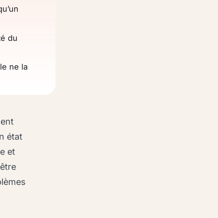
qu’un
té du
le ne la
ment
n état
e et
être
oblèmes