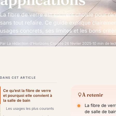
La fibre de verre est souvent choisie pour ré
sans tout refaire. Ce guide explique claireme
usages concrets, ses limites et les bons critè
Par La rédaction d’Horizons Croisés
·
26 février 2025
·
10 min de lec
DANS CET ARTICLE
Ce qu’est la fibre de verre
À retenir
et pourquoi elle convient à
la salle de bain
La fibre de ver
Les usages les plus courants
de salle de bain