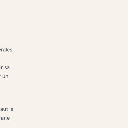
rales
e
ur sa
r un
aut la
rane