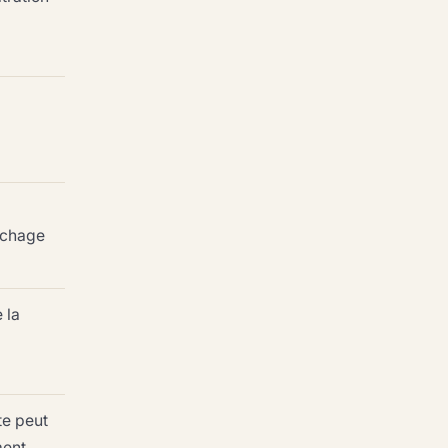
uchage
 la
te peut
ment