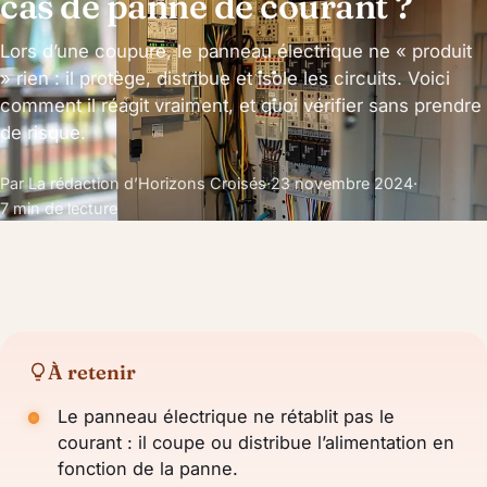
cas de panne de courant ?
Lors d’une coupure, le panneau électrique ne « produit
» rien : il protège, distribue et isole les circuits. Voici
comment il réagit vraiment, et quoi vérifier sans prendre
de risque.
Par La rédaction d’Horizons Croisés
·
23 novembre 2024
·
7 min de lecture
À retenir
Le panneau électrique ne rétablit pas le
courant : il coupe ou distribue l’alimentation en
fonction de la panne.