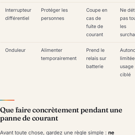
Interrupteur
Protéger les
Coupe en
Ne dét
différentiel
personnes
cas de
pas to
fuite de
les
courant
surcha
Onduleur
Alimenter
Prend le
Auton
temporairement
relais sur
limitée
batterie
usage
ciblé
Que faire concrètement pendant une
panne de courant
Avant toute chose, gardez une règle simple :
ne