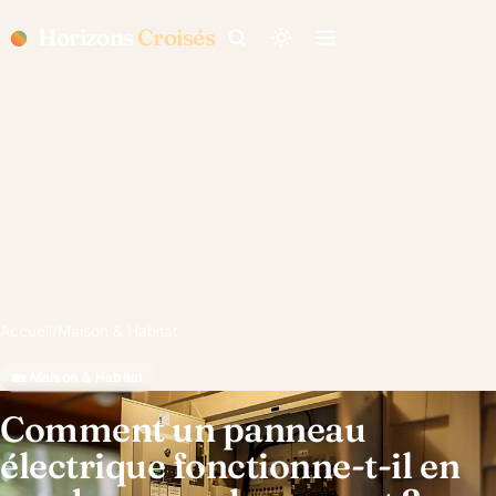
Horizons
Croisés
Accueil
/
Maison & Habitat
🏡 Maison & Habitat
Comment un panneau
électrique fonctionne-t-il en