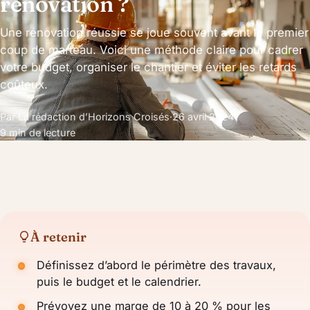
rénovation ?
Une rénovation réussie se joue souvent avant le premier
coup de marteau. Voici une méthode claire pour cadrer
votre budget, organiser le chantier et éviter les retards
coûteux.
Par La rédaction d’Horizons Croisés
·
26 avril 2024
·
9 min de lecture
À retenir
Définissez d’abord le périmètre des travaux,
puis le budget et le calendrier.
Prévoyez une marge de 10 à 20 % pour les