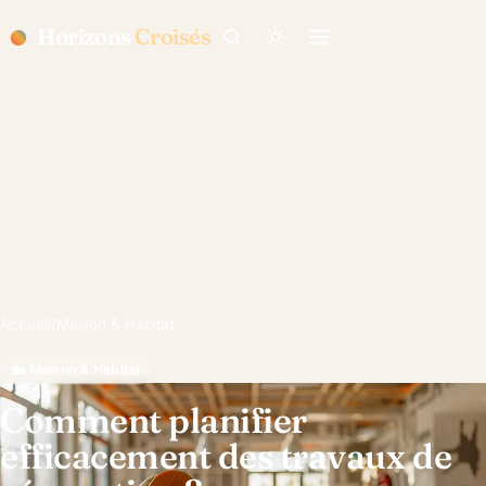
Horizons
Croisés
Accueil
/
Maison & Habitat
🏡 Maison & Habitat
Comment planifier
efficacement des travaux de