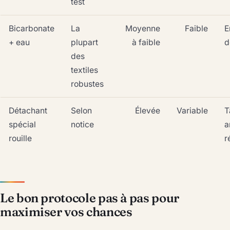
test
Bicarbonate
La
Moyenne
Faible
E
+ eau
plupart
à faible
d
des
textiles
robustes
Détachant
Selon
Élevée
Variable
T
spécial
notice
a
rouille
r
Le bon protocole pas à pas pour
maximiser vos chances