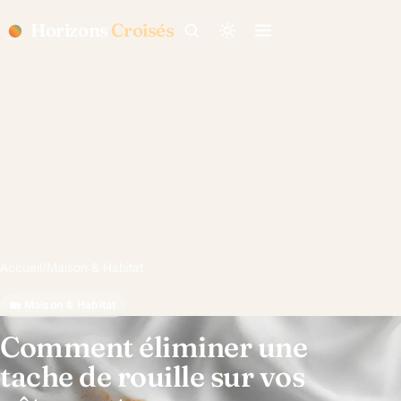
Horizons
Croisés
Accueil
/
Maison & Habitat
🏡 Maison & Habitat
Comment éliminer une
tache de rouille sur vos