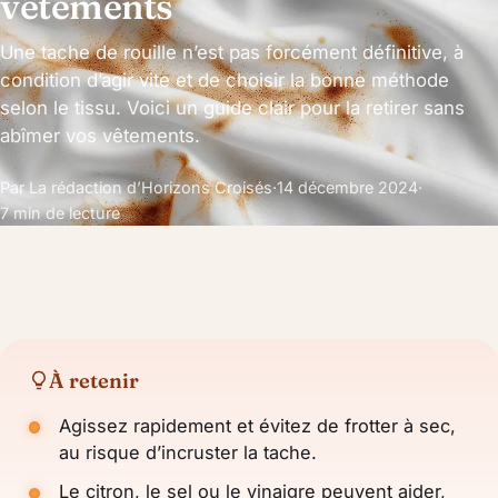
vêtements
Une tache de rouille n’est pas forcément définitive, à
condition d’agir vite et de choisir la bonne méthode
selon le tissu. Voici un guide clair pour la retirer sans
abîmer vos vêtements.
Par La rédaction d’Horizons Croisés
·
14 décembre 2024
·
7 min de lecture
À retenir
Agissez rapidement et évitez de frotter à sec,
au risque d’incruster la tache.
Le citron, le sel ou le vinaigre peuvent aider,