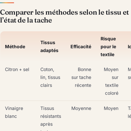
Comparer les méthodes selon le tissu et
l’état de la tache
Risque
Tissus
Méthode
Efficacité
pour le
I
adaptés
textile
Citron + sel
Coton,
Bonne
Moyen
M
lin, tissus
sur tache
sur
s
clairs
récente
textile
coloré
Vinaigre
Tissus
Moyenne
Moyen
T
blanc
résistants
l
après