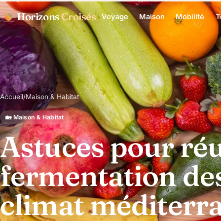
Horizons
Croisés
Voyage
Maison
Mobilité
T
Accueil
/
Maison & Habitat
🏡 Maison & Habitat
Astuces pour réu
fermentation de
climat méditerr