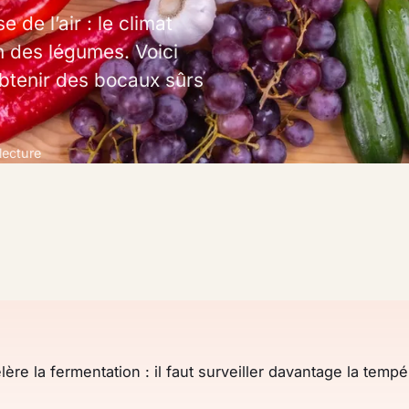
de l’air : le climat
n des légumes. Voici
btenir des bocaux sûrs
lecture
ère la fermentation : il faut surveiller davantage la tempé