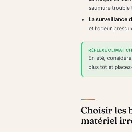
saumure trouble 
La surveillance d
et l’odeur presqu
RÉFLEXE CLIMAT C
En été, considér
plus tôt et placez
Choisir les
matériel ir