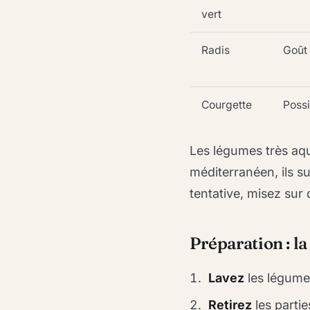
vert
Radis
Goût 
Courgette
Possi
Les légumes très aqu
méditerranéen, ils s
tentative, misez sur 
Préparation : l
Lavez
les légumes
Retirez
les parti