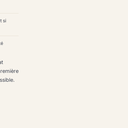
 si
té
at
première
ssible.