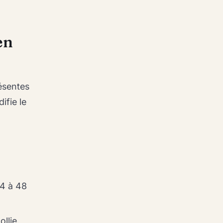
en
ésentes
ifie le
24 à 48
llie,