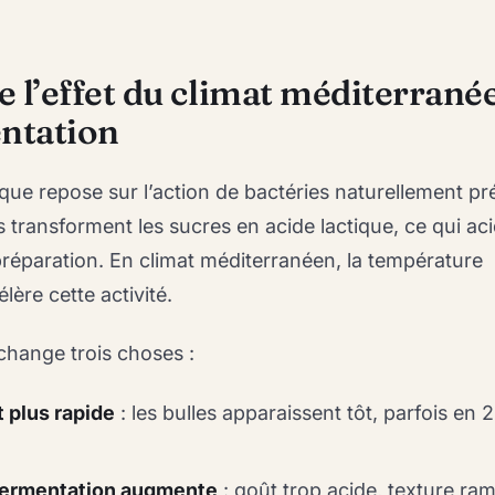
l’effet du climat méditerrané
entation
ique repose sur l’action de bactéries naturellement pr
s transforment les sucres en acide lactique, ce qui acid
 préparation. En climat méditerranéen, la température
ère cette activité.
change trois choses :
 plus rapide
: les bulles apparaissent tôt, parfois en 
rfermentation augmente
: goût trop acide, texture ramo