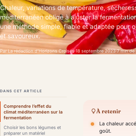
Chaleur, variations de température, sécheresse 
méditerranéen oblige à ajuster la fermentatio
une méthode simple, fiable et adaptée pour o
et savoureux.
Par La rédaction d’Horizons Croisés
·
18 septembre 2023
·
7 min de 
DANS CET ARTICLE
Comprendre l’effet du
À retenir
climat méditerranéen sur la
fermentation
La chaleur accél
Choisir les bons légumes et
goût.
préparer un matériel