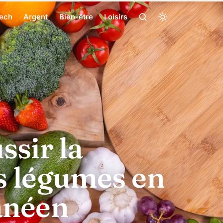
ech
Argent
Bien-être
Loisirs
ssir la
s légumes en
anéen