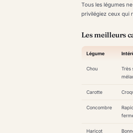
Tous les légumes ne
privilégiez ceux qui 
Les meilleurs c
Légume
Intér
Chou
Très 
méla
Carotte
Croqu
Concombre
Rapid
ferm
Haricot
Bonne