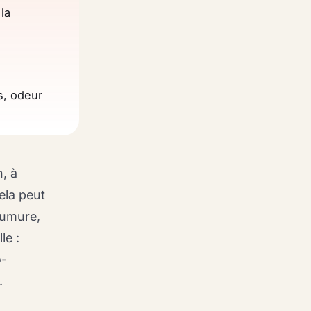
la
s, odeur
, à
ela peut
aumure,
le :
o-
.