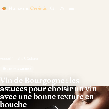
Horizons
Croisés
Accueil
/
Loisirs & Culture
🎲 Loisirs & Culture
Vin de Bourgogne : les
astuces pour choisir un vin
avec une bonne texture en
bouche