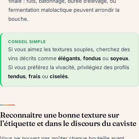
finale : fûts, bâtonnage, durée d’élevage, ou
fermentation malolactique peuvent arrondir la
bouche.
CONSEIL SIMPLE
Si vous aimez les textures souples, cherchez des
vins décrits comme
élégants
,
fondus
ou
soyeux
.
Si vous préférez la vivacité, privilégiez des profils
tendus
,
frais
ou
ciselés
.
Reconnaître une bonne texture sur
l’étiquette et dans le discours du caviste
Vous ne pouvez pas goûter chaque bouteille avant