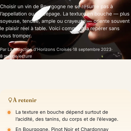
Choisir un vin de Bourgogne ne se résume pas à
l’appellation ou au cépage. La texture en bouche — plus
soyeuse, tendue, ample ou crayeuse — oriente souvent
le plaisir réel à table. Voici comment la repérer sans
vous tromper.
Par La rédaction d’Horizons Croisés
·
18 septembre 2023
·
8 min de lecture
À retenir
La texture en bouche dépend surtout de
l’acidité, des tanins, du corps et de l’élevage.
En Bourgogne, Pinot Noir et Chardonnay