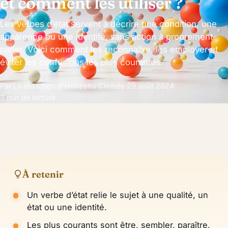
et comment les utiliser ?
Les verbes d’état servent à décrire une condition, une
apparence ou une identité, sans action à proprement
parler. Voici comment les reconnaître, les employer et
éviter les confusions les plus courantes.
Par La rédaction d’Horizons Croisés
·
29 août 2024
·
8 min de lecture
À retenir
Un verbe d’état relie le sujet à une qualité, un
état ou une identité.
Les plus courants sont être, sembler, paraître,