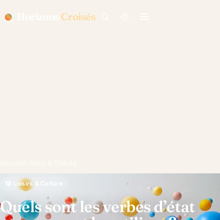
Horizons
Croisés
Accueil
/
Loisirs & Culture
🎲 Loisirs & Culture
Quels sont les verbes d’état