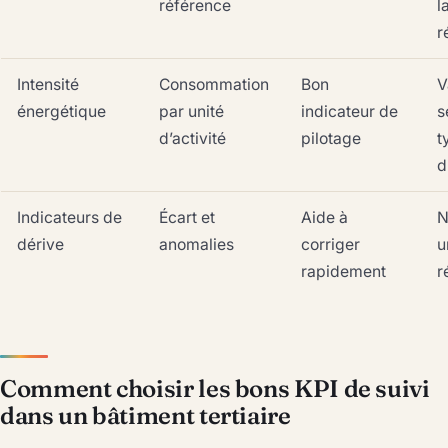
référence
l
r
Intensité
Consommation
Bon
V
énergétique
par unité
indicateur de
s
d’activité
pilotage
t
d
Indicateurs de
Écart et
Aide à
N
dérive
anomalies
corriger
u
rapidement
r
Comment choisir les bons KPI de suivi
dans un bâtiment tertiaire