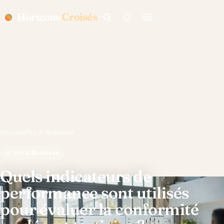
Horizons
Croisés
Accueil
/
Pro & Business
📈 Pro & Business
Quels indicateurs de
performance sont utilisés
pour évaluer la conformité