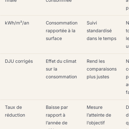
finale
consommée
a
p
kWh/m²/an
Consommation
Suivi
N
rapportée à la
standardisé
t
surface
dans le temps
l
u
DJU corrigés
Effet du climat
Rend les
N
sur la
comparaisons
c
consommation
plus justes
p
a
f
Taux de
Baisse par
Mesure
D
réduction
rapport à
l’atteinte de
d
l’année de
l’objectif
q