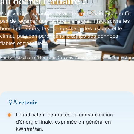
au décret tertiaire ?
Pour vérifier la conformité au décret tertiaire, il ne suffit
pas de regarder une facture d’énergie. Il faut suivre les
bons indicateurs, les corriger selon les usages et le
climat, puis comparer dans le temps des données
fiables et traçables.
Par La rédaction d’Horizons Croisés
·
7 mars 2025
·
8 min de lecture
À retenir
Le indicateur central est la consommation
d’énergie finale, exprimée en général en
kWh/m²/an.