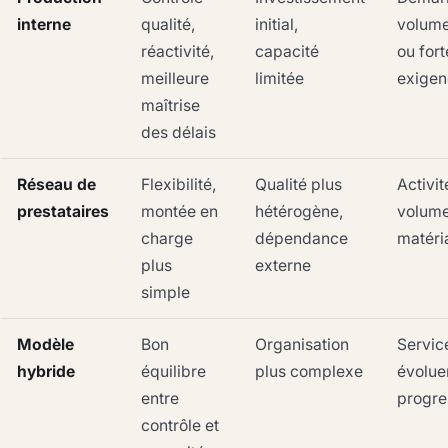
interne
qualité,
initial,
volum
réactivité,
capacité
ou fort
meilleure
limitée
exigen
maîtrise
des délais
Réseau de
Flexibilité,
Qualité plus
Activit
prestataires
montée en
hétérogène,
volume
charge
dépendance
matéri
plus
externe
simple
Modèle
Bon
Organisation
Servic
hybride
équilibre
plus complexe
évolue
entre
progre
contrôle et