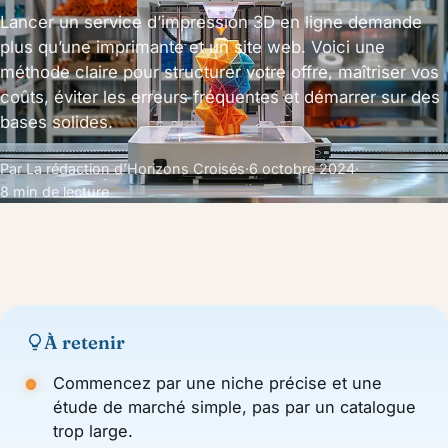
Lancer un service d’impression 3D en ligne demande
plus qu’une imprimante et un site web. Voici une
méthode claire pour structurer votre offre, maîtriser vos
coûts, éviter les erreurs fréquentes et démarrer sur des
bases solides.
Par La rédaction d’Horizons Croisés
·
6 octobre 2024
·
8 min de lecture
À retenir
Commencez par une niche précise et une
étude de marché simple, pas par un catalogue
trop large.