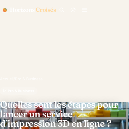
Horizons
Croisés
Accueil
/
Pro & Business
📈 Pro & Business
Quelles sont les étapes pour
lancer un service
d’impression 3D en ligne ?