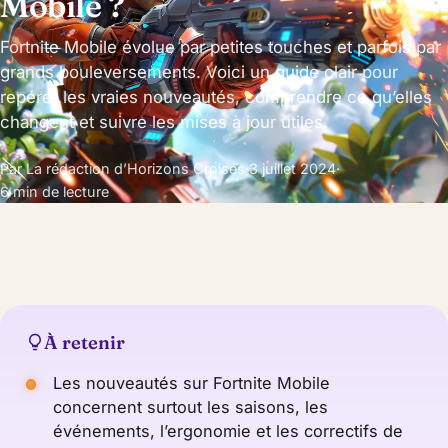
Mobile ?
Fortnite Mobile évolue par petites touches et parfois par
grands bouleversements. Voici un guide clair pour
repérer les vraies nouveautés, comprendre ce qu’elles
changent et suivre les mises à jour utiles.
Par La rédaction d’Horizons Croisés
·
3 juillet 2024
·
6 min de lecture
À retenir
Les nouveautés sur Fortnite Mobile
concernent surtout les saisons, les
événements, l’ergonomie et les correctifs de