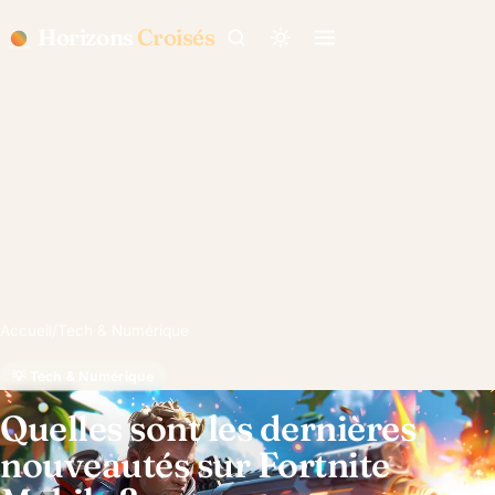
Horizons
Croisés
Accueil
/
Tech & Numérique
💡 Tech & Numérique
Quelles sont les dernières
nouveautés sur Fortnite