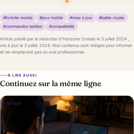
#fortnite mobile
#jeux mobile
#mise à jour
#battle royale
#commandes tactiles
#compatibilité
Article publié par la rédaction d’Horizons Croisés le 3 juillet 2024 ,
mis à jour le 3 juillet 2024. Nos contenus sont rédigés pour informer
et ne remplacent pas un avis professionnel.
À LIRE AUSSI
Continuez sur la même ligne
💡 Tech