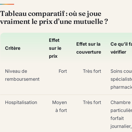
Tableau comparatif : où se joue
vraiment le prix d’une mutuelle ?
Effet
Effet sur la
Ce qu’il f
Critère
sur le
couverture
vérifier
prix
Niveau de
Fort
Très fort
Soins cou
remboursement
spécialist
pharmaci
Hospitalisation
Moyen
Très fort
Chambre
à fort
particuliè
forfait
journalier,