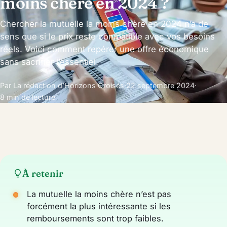
moins chère en 2024 ?
Chercher la mutuelle la moins chère en 2024 n’a de
sens que si le prix reste compatible avec vos besoins
réels. Voici comment repérer une offre économique
sans sacrifier l’essentiel.
Par La rédaction d’Horizons Croisés
·
22 septembre 2024
·
8 min de lecture
À retenir
La mutuelle la moins chère n’est pas
forcément la plus intéressante si les
remboursements sont trop faibles.