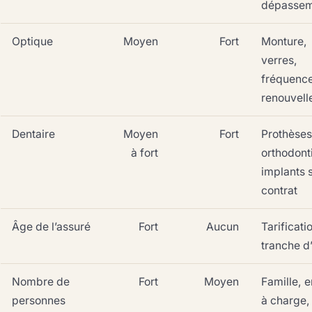
dépassem
Optique
Moyen
Fort
Monture,
verres,
fréquenc
renouvel
Dentaire
Moyen
Fort
Prothèses
à fort
orthodont
implants 
contrat
Âge de l’assuré
Fort
Aucun
Tarificati
tranche d
Nombre de
Fort
Moyen
Famille, e
personnes
à charge,