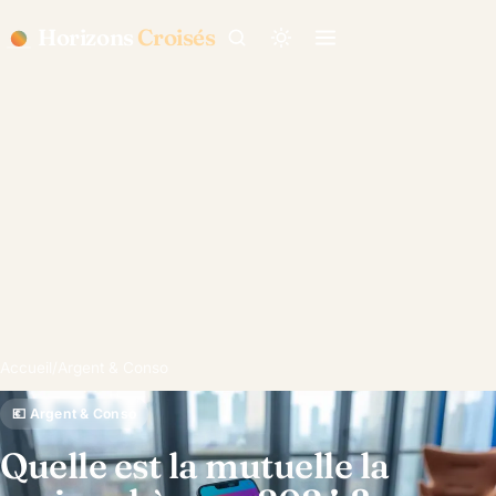
Horizons
Croisés
Accueil
/
Argent & Conso
💶 Argent & Conso
Quelle est la mutuelle la