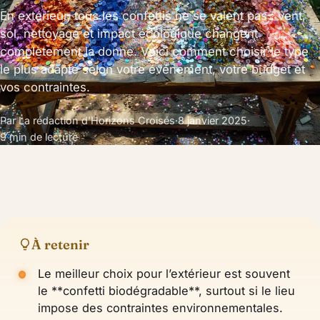
En extérieur, tous les confettis ne se valent pas : vent,
sol, nettoyage et impact écologique changent
complètement la donne. Voici comment choisir le type
le plus adapté selon votre événement, votre budget et
vos contraintes.
Par La rédaction d’Horizons Croisés
·
8 janvier 2025
·
9 min de lecture
À retenir
Le meilleur choix pour l’extérieur est souvent
le **confetti biodégradable**, surtout si le lieu
impose des contraintes environnementales.