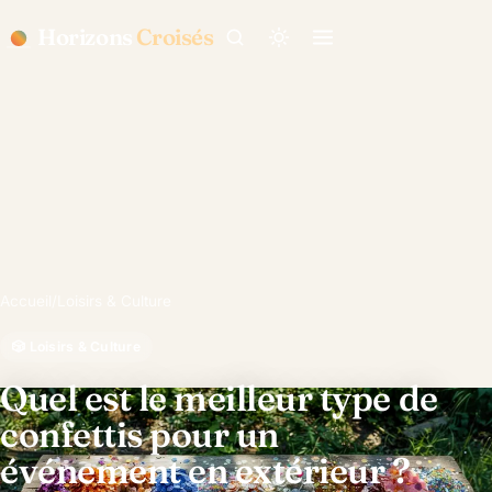
Horizons
Croisés
Accueil
/
Loisirs & Culture
🎲 Loisirs & Culture
Quel est le meilleur type de
confettis pour un
événement en extérieur ?