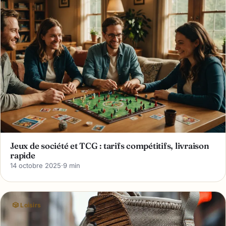
Jeux de société et TCG : tarifs compétitifs, livraison
rapide
14 octobre 2025
·
9 min
🎲 Loisirs