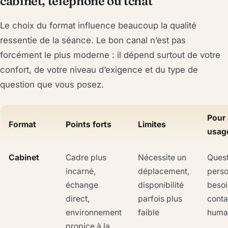
cabinet, téléphone ou tchat
Le choix du format influence beaucoup la qualité
ressentie de la séance. Le bon canal n’est pas
forcément le plus moderne : il dépend surtout de votre
confort, de votre niveau d’exigence et du type de
question que vous posez.
Pour 
Format
Points forts
Limites
usag
Cabinet
Cadre plus
Nécessite un
Quest
incarné,
déplacement,
perso
échange
disponibilité
besoi
direct,
parfois plus
conta
environnement
faible
humai
propice à la