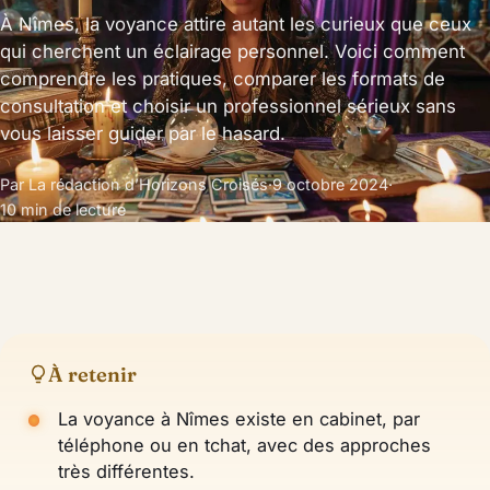
À Nîmes, la voyance attire autant les curieux que ceux
qui cherchent un éclairage personnel. Voici comment
comprendre les pratiques, comparer les formats de
consultation et choisir un professionnel sérieux sans
vous laisser guider par le hasard.
Par La rédaction d’Horizons Croisés
·
9 octobre 2024
·
10 min de lecture
À retenir
La voyance à Nîmes existe en cabinet, par
téléphone ou en tchat, avec des approches
très différentes.