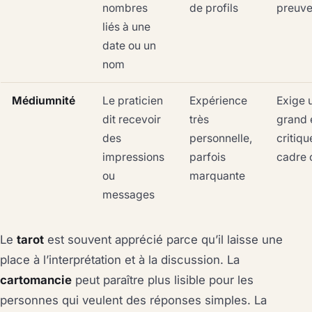
nombres
de profils
preuv
liés à une
date ou un
nom
Médiumnité
Le praticien
Expérience
Exige 
dit recevoir
très
grand 
des
personnelle,
critiqu
impressions
parfois
cadre c
ou
marquante
messages
Le
tarot
est souvent apprécié parce qu’il laisse une
place à l’interprétation et à la discussion. La
cartomancie
peut paraître plus lisible pour les
personnes qui veulent des réponses simples. La