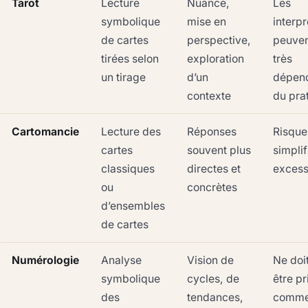
Tarot
Lecture
Nuance,
Les
symbolique
mise en
interpr
de cartes
perspective,
peuven
tirées selon
exploration
très
un tirage
d’un
dépen
contexte
du pra
Cartomancie
Lecture des
Réponses
Risque
cartes
souvent plus
simplif
classiques
directes et
excess
ou
concrètes
d’ensembles
de cartes
Numérologie
Analyse
Vision de
Ne doi
symbolique
cycles, de
être pr
des
tendances,
comme