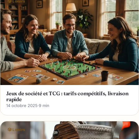
🎲 Loisirs
Jeux de société et TCG : tarifs compétitifs, livraison
rapide
14 octobre 2025
·
9 min
🎲 Loisirs