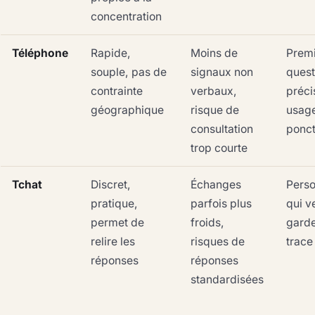
concentration
Téléphone
Rapide,
Moins de
Premi
souple, pas de
signaux non
quest
contrainte
verbaux,
préci
géographique
risque de
usag
consultation
ponct
trop courte
Tchat
Discret,
Échanges
Pers
pratique,
parfois plus
qui v
permet de
froids,
garde
relire les
risques de
trace
réponses
réponses
standardisées