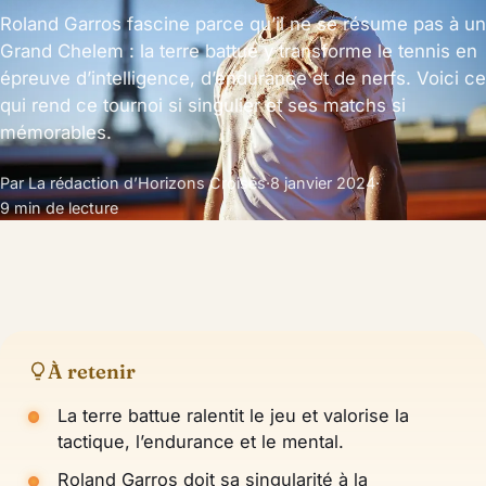
Roland Garros fascine parce qu’il ne se résume pas à un
Grand Chelem : la terre battue y transforme le tennis en
épreuve d’intelligence, d’endurance et de nerfs. Voici ce
qui rend ce tournoi si singulier et ses matchs si
mémorables.
Par La rédaction d’Horizons Croisés
·
8 janvier 2024
·
9 min de lecture
À retenir
La terre battue ralentit le jeu et valorise la
tactique, l’endurance et le mental.
Roland Garros doit sa singularité à la