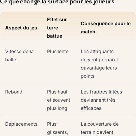
Ce que change la surface pour les joueurs
Effet sur
Conséquence pour le
Aspect du jeu
terre
match
battue
Vitesse de la
Plus lente
Les attaquants
balle
doivent préparer
davantage leurs
points
Rebond
Plus haut
Les frappes liftées
et souvent
deviennent très
plus long
efficaces
Déplacements
Plus
La couverture de
glissants,
terrain devient