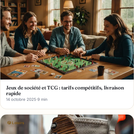
Jeux de société et TCG : tarifs compétitifs, livraison
rapide
14 octobre 2025
·
9 min
🎲 Loisirs