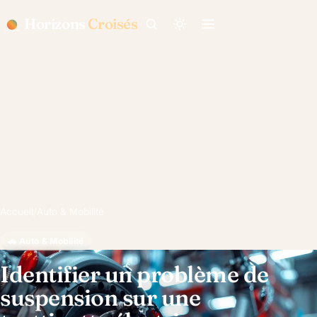
Horizons
Croisés
Accueil
/
Auto & Mobilité
🚗 Auto & Mobilité
Identifier un problème de
suspension sur une