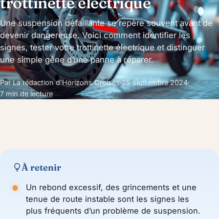
trottinette électrique
Une suspension défaillante se repère souvent avant de
devenir dangereuse. Voici comment identifier les
signes, tester votre trottinette électrique et distinguer
une simple gêne d’une panne à réparer.
Par La rédaction d’Horizons Croisés
·
25 septembre 2024
·
7 min de lecture
À retenir
Un rebond excessif, des grincements et une
tenue de route instable sont les signes les
plus fréquents d’un problème de suspension.