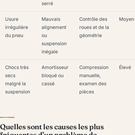
serré
Usure
Mauvais
Contrôle des
Moyen
irrégulière
alignement
roues et de la
du pneu
ou
géométrie
suspension
inégale
Chocs très
Amortisseur
Compression
Élevé
secs
bloqué ou
manuelle,
malgré la
cassé
examen des
suspension
pièces
Quelles sont les causes les plus
fréquentes d’un problème de