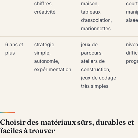
chiffres,
maison,
court
créativité
tableaux
mani
d’association,
aisée
marionnettes
6 ans et
stratégie
jeux de
nive
plus
simple,
parcours,
diffic
autonomie,
ateliers de
progr
expérimentation
construction,
jeux de codage
très simples
Choisir des matériaux sûrs, durables et
faciles à trouver