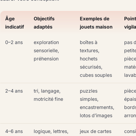
Âge
Objectifs
Exemples de
Poin
indicatif
adaptés
jouets maison
vigil
0–2 ans
exploration
boîtes à
pas 
sensorielle,
textures,
petit
préhension
hochets
pièce
sécurisés,
maté
cubes souples
lavab
2–4 ans
tri, langage,
puzzles
pièc
motricité fine
simples,
épais
encastrements,
bord
lotos d’images
arron
4–6 ans
logique, lettres,
jeux de cartes
cons