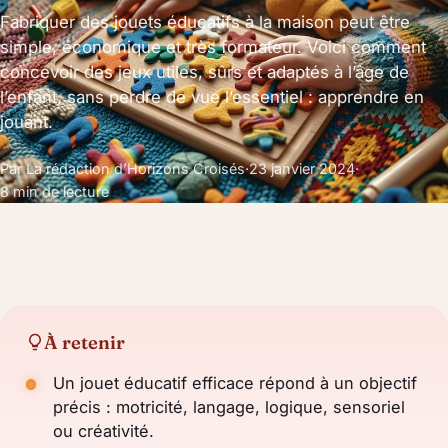
Fabriquer des jouets éducatifs à la maison peut être
simple, économique et très formateur. Voici comment
concevoir des jeux utiles, sûrs et adaptés à l’âge de
l’enfant, sans perdre de vue l’essentiel : apprendre en
jouant.
Par La rédaction d’Horizons Croisés
·
23 janvier 2024
·
8 min de lecture
À retenir
Un jouet éducatif efficace répond à un objectif
précis : motricité, langage, logique, sensoriel
ou créativité.