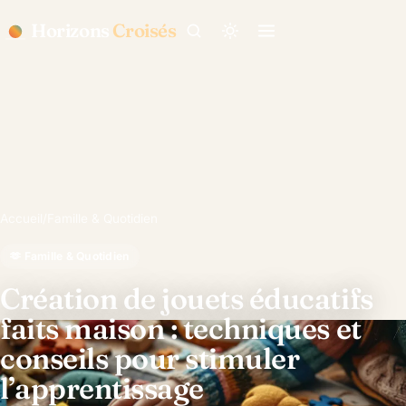
Horizons
Croisés
Accueil
/
Famille & Quotidien
🫶 Famille & Quotidien
Création de jouets éducatifs
faits maison : techniques et
conseils pour stimuler
l’apprentissage