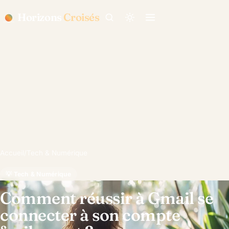
Horizons
Croisés
Accueil
/
Tech & Numérique
💡 Tech & Numérique
Comment réussir à Gmail se
connecter à son compte