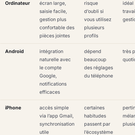
Ordinateur
écran large,
risque
idéal
saisie facile,
d’oubli si
travai
gestion plus
vous utilisez
gesti
confortable des
plusieurs
pièces jointes
profils
Android
intégration
dépend
très 
naturelle avec
beaucoup
quoti
le compte
des réglages
Google,
du téléphone
notifications
efficaces
iPhone
accès simple
certaines
perti
via l’app Gmail,
habitudes
méla
synchronisation
passent par
plusi
utile
l’écosystème