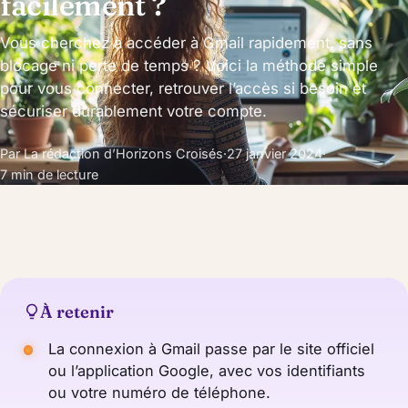
facilement ?
Vous cherchez à accéder à Gmail rapidement, sans
blocage ni perte de temps ? Voici la méthode simple
pour vous connecter, retrouver l’accès si besoin et
sécuriser durablement votre compte.
Par La rédaction d’Horizons Croisés
·
27 janvier 2024
·
7 min de lecture
À retenir
La connexion à Gmail passe par le site officiel
ou l’application Google, avec vos identifiants
ou votre numéro de téléphone.