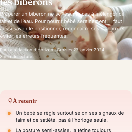
les biberons
Préparer un biberon ne se résume pas à mélanger du
lait et de l’eau. Pour nourrir bébé sereinement, il faut
aussi savoir le positionner, reconnaître ses signaux et
éviter les erreurs fréquentes.
Par La rédaction d’Horizons Croisés
·
27 janvier 2024
·
8 min de lecture
À retenir
Un bébé se règle surtout selon ses signaux de
faim et de satiété, pas à l’horloge seule.
La posture semi-assise, la tétine toujours