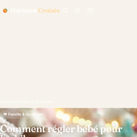
Horizons
Croisés
Accueil
/
Famille & Quotidien
🫶 Famille & Quotidien
Comment régler bébé pour