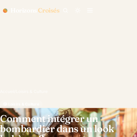
Horizons
Croisés
Accueil
/
Loisirs & Culture
🎲 Loisirs & Culture
Comment intégrer un
bombardier dans un look