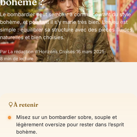
bohème ?
Le bombardier peut sembler à contre-courant du style
bohème, et pourtant il s’y marie très bien. L’enjeu est
simple : équilibrer sa structure avec des pièces fluides,
naturelles et bien choisies.
Par La rédaction d’Horizons Croisés
·
16 mars 2025
·
8 min de lecture
À retenir
Misez sur un bombardier sobre, souple et
légèrement oversize pour rester dans l’esprit
bohème.