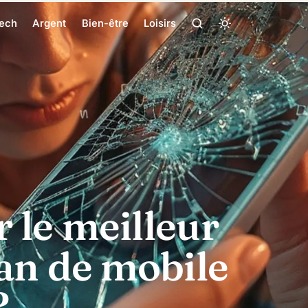
ech
Argent
Bien-être
Loisirs
 le meilleur
an de mobile
?