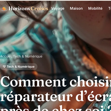
Horizons
Croisés
Voyage
Maison
Mobilité
T
Accueil
/
Tech & Numérique
💡 Tech & Numérique
Comment choisir
réparateur d’écr
près de chez soi 