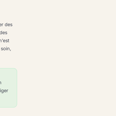
er des
 des
n’est
 soin,
n
iger