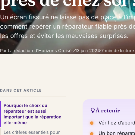
Un écran fissuré ne laisse pas de place à l’im
comment repérer un réparateur fiable près d
les offres et éviter les mauvaises surprises.
Par La rédaction d’Horizons Croisés
·
13 juin 2024
·
7 min de lecture
DANS CET ARTICLE
Pourquoi le choix du
À retenir
réparateur est aussi
important que la réparation
Vérifiez d’abord
elle-même
Les critères essentiels pour
Un bon réparateu