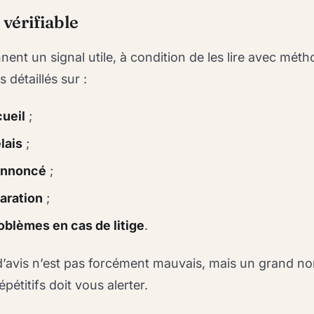
 vérifiable
nent un signal utile, à condition de les lire avec méth
détaillés sur :
cueil
;
lais
;
 annoncé
;
paration
;
oblèmes en cas de litige
.
 d’avis n’est pas forcément mauvais, mais un grand n
pétitifs doit vous alerter.