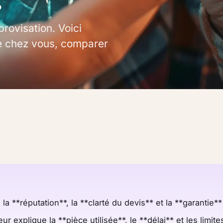
provisation. Voici
e chez vous, comparer
 la **réputation**, la **clarté du devis** et la **garantie
r explique la **pièce utilisée**, le **délai** et les limite