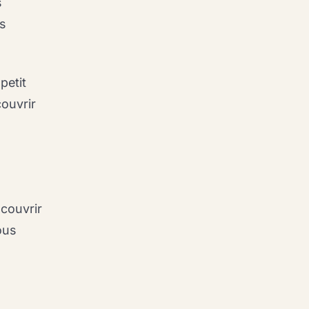
s
s
petit
ouvrir
 couvrir
ous