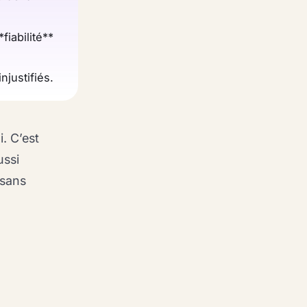
fiabilité**
njustifiés.
. C’est
ussi
 sans