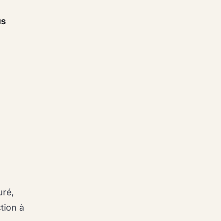
us
uré,
tion à