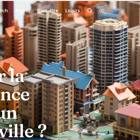
ech
Argent
Bien-être
Loisirs
 la
ance
un
ille ?