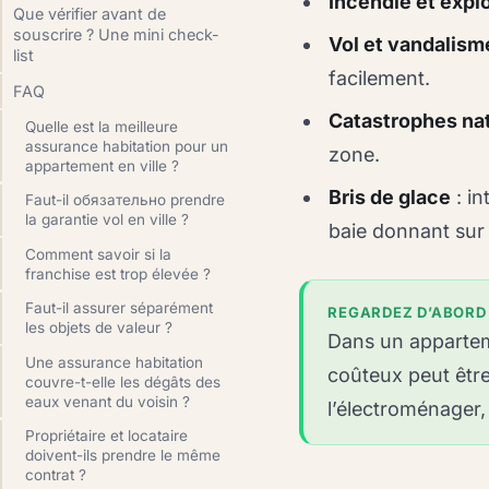
Incendie et expl
Que vérifier avant de
souscrire ? Une mini check-
Vol et vandalism
list
facilement.
FAQ
Catastrophes na
Quelle est la meilleure
assurance habitation pour un
zone.
appartement en ville ?
Bris de glace
: in
Faut-il обязательно prendre
la garantie vol en ville ?
baie donnant sur l
Comment savoir si la
franchise est trop élevée ?
Faut-il assurer séparément
REGARDEZ D’ABORD 
les objets de valeur ?
Dans un apparteme
Une assurance habitation
coûteux peut être
couvre-t-elle les dégâts des
eaux venant du voisin ?
l’électroménager, 
Propriétaire et locataire
doivent-ils prendre le même
contrat ?