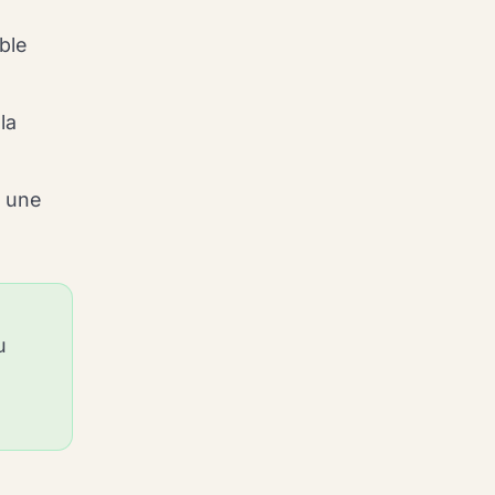
ble
la
u une
u