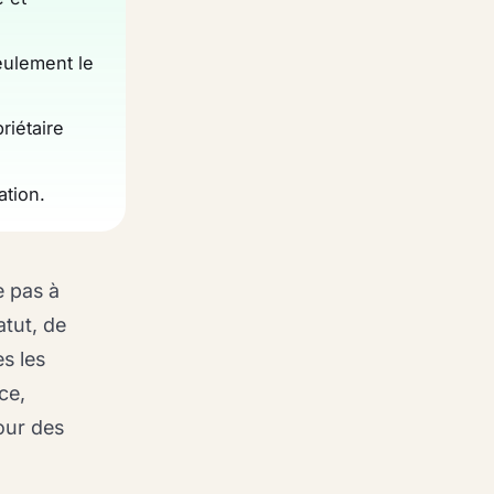
eulement le
riétaire
ation.
e pas à
atut, de
s les
ce,
pour des