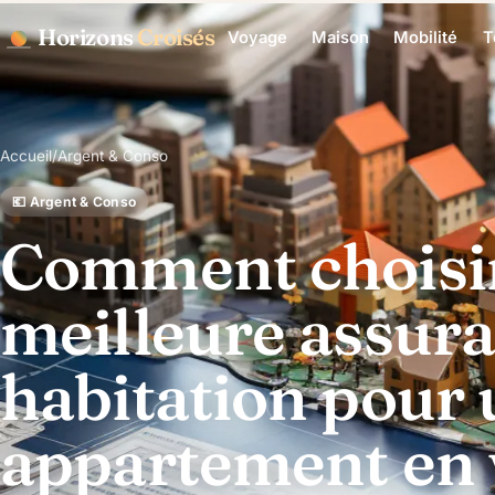
Horizons
Croisés
Voyage
Maison
Mobilité
T
Accueil
/
Argent & Conso
💶 Argent & Conso
Comment choisir
meilleure assur
habitation pour 
appartement en v