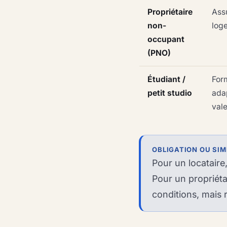
Propriétaire
Ass
non-
log
occupant
(PNO)
Étudiant /
For
petit studio
adap
val
OBLIGATION OU SIM
Pour un locataire
Pour un propriéta
conditions, mais 