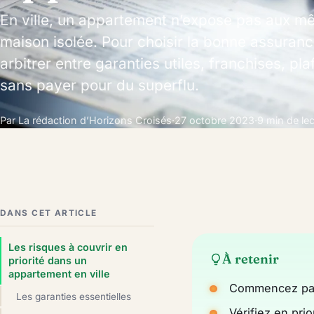
En ville, un appartement n’expose pas aux m
maison isolée. Pour choisir la bonne assurance 
arbitrer entre garanties utiles, franchises, pl
sans payer pour du superflu.
Par La rédaction d’Horizons Croisés
·
27 octobre 2023
·
9 min de le
DANS CET ARTICLE
Les risques à couvrir en
À retenir
priorité dans un
appartement en ville
Commencez par e
Les garanties essentielles
Vérifiez en prio