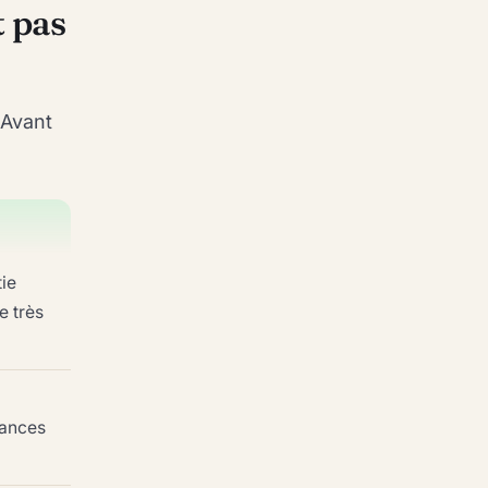
t pas
 Avant
tie
e très
dances