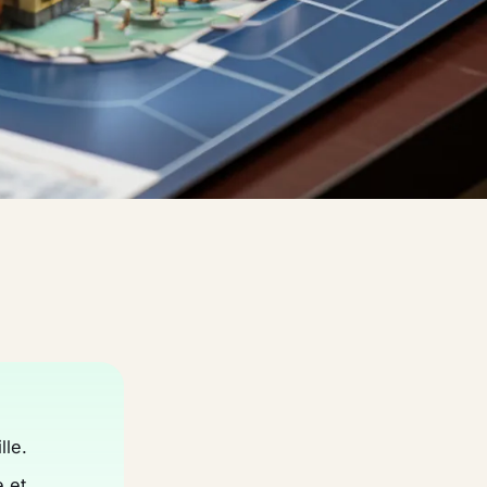
lle.
e et