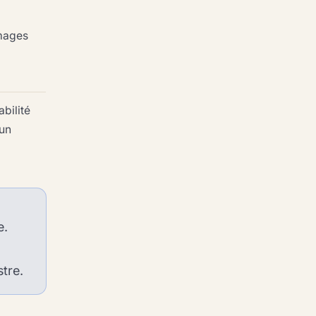
mages
bilité
 un
e.
stre.