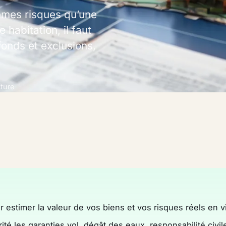
êmes risques qu’une
habitation, il faut
afonds et exclusions,
cture
stimer la valeur de vos biens et vos risques réels en vi
rité les garanties vol, dégât des eaux, responsabilité civil