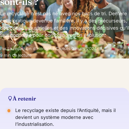
sont-ils ?
Le recyclage n’est pas né avec nos bacs de tri. Derrière
cette pratique devenue familière, il y a des précurseurs,
des crises industrielles et des innovations décisives qu’il
faut connaître pour comprendre son évolution.
Par La rédaction d’Horizons Croisés
·
2 mars 2024
·
9 min de lecture
À retenir
Le recyclage existe depuis l’Antiquité, mais il
devient un système moderne avec
l’industrialisation.