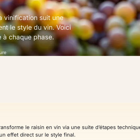
a vinification suit une
t le style du vin. Voici
e à chaque phase.
ure
transforme le raisin en vin via une suite d’étapes techniqu
 effet direct sur le style final.