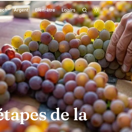
ech
Argent
Bien-être
Loisirs
étapes de la