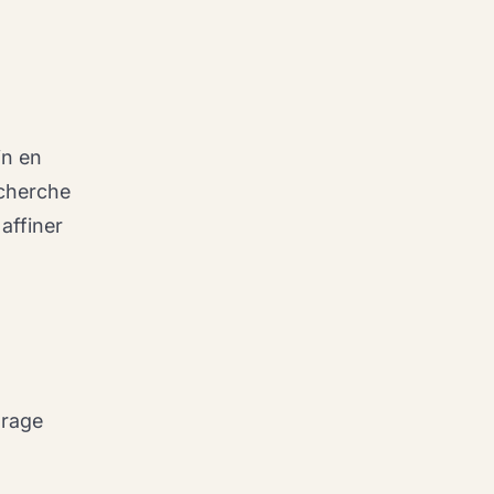
in en
 cherche
 affiner
urage