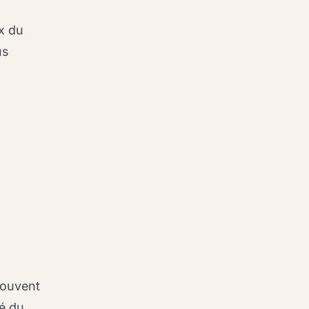
ix du
us
souvent
té du