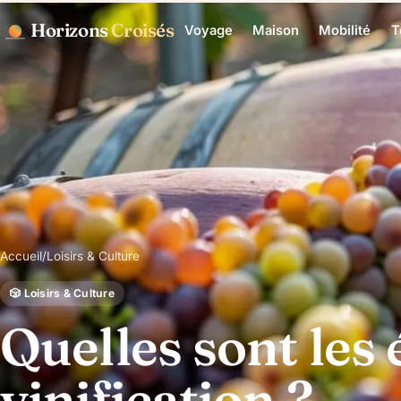
Horizons
Croisés
Voyage
Maison
Mobilité
T
Accueil
/
Loisirs & Culture
🎲 Loisirs & Culture
Quelles sont les 
vinification ?