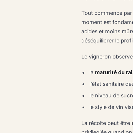
Tout commence par
moment est fondament
acides et moins mûrs 
déséquilibrer le profil
Le vigneron observ
la
maturité du rai
l’état sanitaire d
le niveau de sucre
le style de vin vis
La récolte peut être
privilégiée quand on 