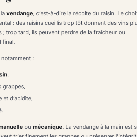
 la
vendange
, c’est-à-dire la récolte du raisin. Le cho
al : des raisins cueillis trop tôt donnent des vins pl
; trop tard, ils peuvent perdre de la fraîcheur ou
 final.
e notamment :
sin
,
es grappes,
 et d’acidité,
é.
manuelle
ou
mécanique
. La vendange à la main est 
veut trier finement les grappes ou préserver l’intégri