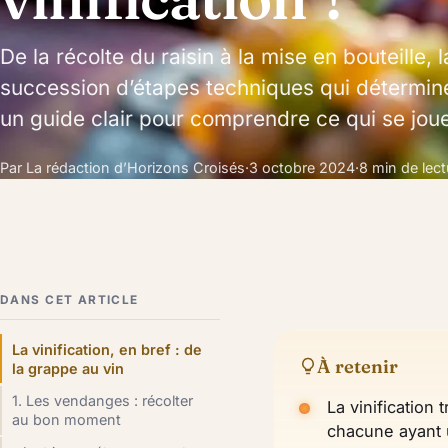
De la récolte du raisin à la mise en bouteille, l
succession d’étapes techniques qui déterminen
un guide clair pour comprendre ce qui se jou
Par La rédaction d’Horizons Croisés
·
3 octobre 2024
·
8 min de lect
DANS CET ARTICLE
La vinification, en bref : de
À retenir
la grappe au vin
1. Les vendanges : récolter
La vinification 
au bon moment
chacune ayant un