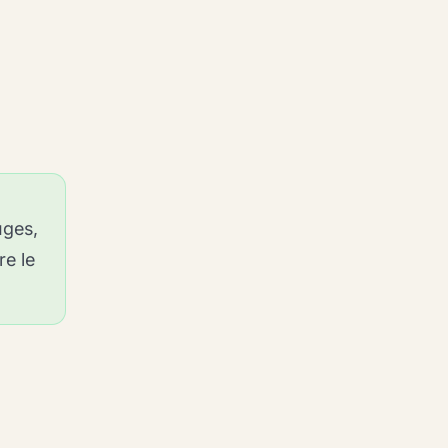
uges,
re le