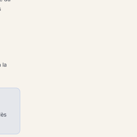
s
 la
dès