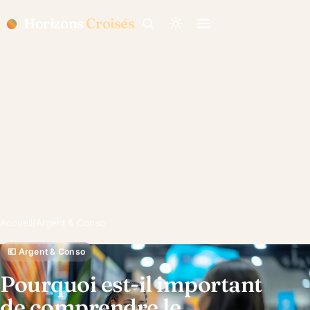
Horizons
Croisés
Accueil
/
Argent & Conso
💶 Argent & Conso
Pourquoi est-il important
de comprendre le