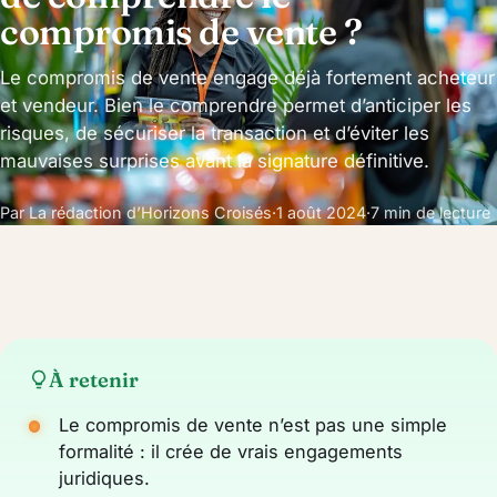
compromis de vente ?
Le compromis de vente engage déjà fortement acheteur
et vendeur. Bien le comprendre permet d’anticiper les
risques, de sécuriser la transaction et d’éviter les
mauvaises surprises avant la signature définitive.
Par La rédaction d’Horizons Croisés
·
1 août 2024
·
7 min de lecture
À retenir
Le compromis de vente n’est pas une simple
formalité : il crée de vrais engagements
juridiques.