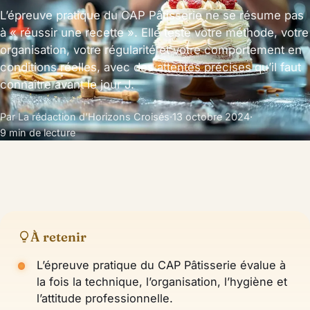
L’épreuve pratique du CAP Pâtisserie ne se résume pas
à « réussir une recette ». Elle teste votre méthode, votre
organisation, votre régularité et votre comportement en
conditions réelles, avec des attentes précises qu’il faut
connaître avant le jour J.
Par La rédaction d’Horizons Croisés
·
13 octobre 2024
·
9 min de lecture
À retenir
L’épreuve pratique du CAP Pâtisserie évalue à
la fois la technique, l’organisation, l’hygiène et
l’attitude professionnelle.