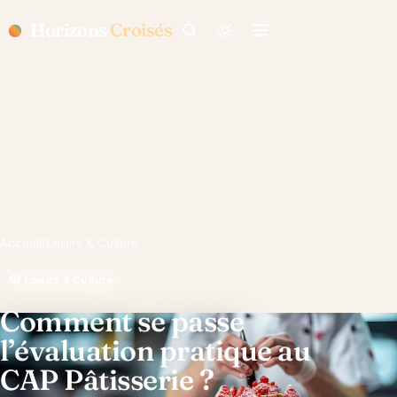
Horizons
Croisés
Accueil
/
Loisirs & Culture
🎲 Loisirs & Culture
Comment se passe
l’évaluation pratique au
CAP Pâtisserie ?